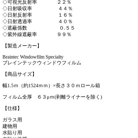
◇可視光反射率 ２２％
◇日射吸収率 ４４％
◇日射反射率 １６％
◇日射透過率 ４０％
◇遮蔽係数 ０.５５
◇紫外線遮蔽率 ９９％
【製造メーカー】
Braintec Windowfilm Specialty
ブレインテックウィンドウフィルム
【商品サイズ】
幅1.5ｍ（約1524ｍｍ）×長さ３０ｍロール箱
フィルム全厚 ６３μｍ(剥離ライナーを除く)
【仕様】
ガラス用
建物用
水貼り用