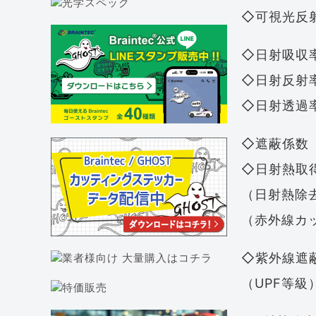
◇可視
◇日射
◇日射
◇日射
◇遮蔽
◇日射熱
（日射熱
（赤外線カ
◇紫外線
（UP