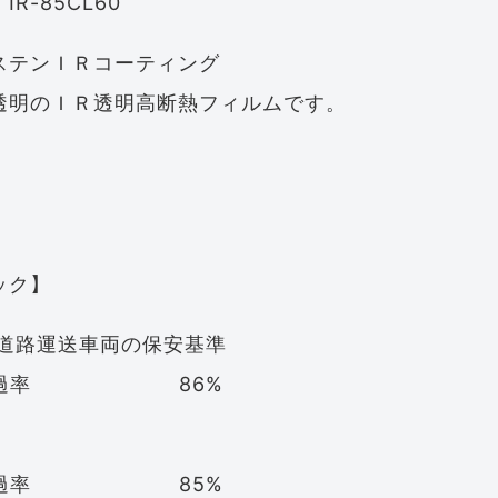
R-85CL60
ステンＩＲコーティング
透明のＩＲ透明高断熱フィルムです。
ック】
12 道路運送車両の保安基準
光透過率 86%
光透過率 85%