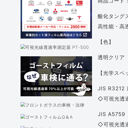
商品コード：I
酸化タング
高性能・高
【色】
透明クリア
【光学スペ
JIS R32
◇可視
JIS A5759
◇可視