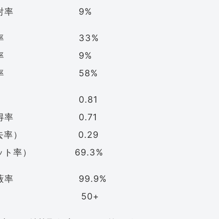
光反射率 9%
吸収率 33%
反射率 9%
透過率 58%
係数 0.81
取得率 0.71
除去率） 0.29
ット率） 69.3%
遮蔽率 99.9%
F等級） 50+