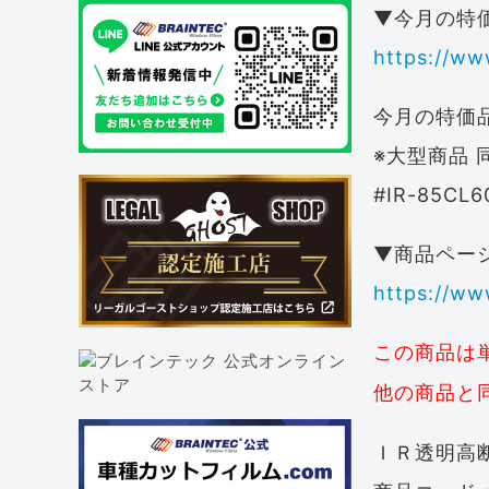
▼今月の特
https://ww
今月の特価品：
※大型商品 
#IR-85CL60
▼商品ペー
https://ww
この商品は
他の商品と
ＩＲ透明高断熱