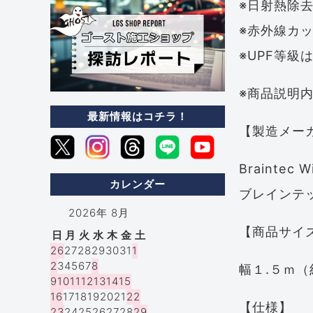
※日射熱除
※赤外線カッ
※UPF等級
※商品説明
最新情報はコチラ！
【製造メー
Braintec W
カレンダー
ブレインテ
2026年 8月
【商品サイ
日
月
火
水
木
金
土
26
27
28
29
30
31
1
2
3
4
5
6
7
8
幅１.５ｍ（
9
10
11
12
13
14
15
16
17
18
19
20
21
22
【仕様】
23
24
25
26
27
28
29