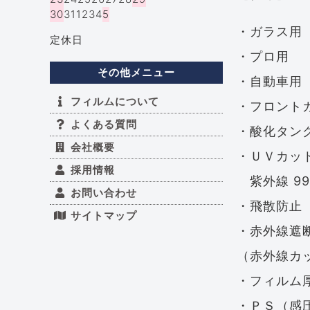
30
31
1
2
3
4
5
・ガラス用
定休日
・プロ用
その他メニュー
・自動車用
フィルムについて
・フロント
よくある質問
・酸化タン
会社概要
・ＵＶカッ
採用情報
紫外線 99
お問い合わせ
・飛散防止
サイトマップ
・赤外線遮
（赤外線カ
・フィルム厚
・ＰＳ（感