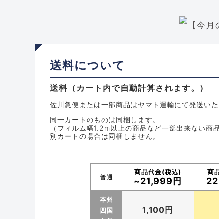
送料について
送料（カート内で自動計算されます。）
佐川急便または一部商品はヤマト運輸にて発送いた
同一カートのものは同梱します。
（フィルム幅1.2m以上の商品など一部出来ない商
別カートの場合は同梱しません。
商品代金(税込)
商品
普通
~21,999円
22
本州
1,100円
四国