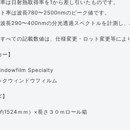
去率は日射熱取得率を1から差し引いたものです。
ト率は波長780〜2500nmのピーク値です。
は波長290〜400nmの分光透過スペクトルを計測し、J
内すべての記載数値は、仕様変更・ロット変更等によ
カー】
indowfilm Specialty
ックウィンドウフィルム
ズ】
約1524ｍｍ）×長さ３０ｍロール箱