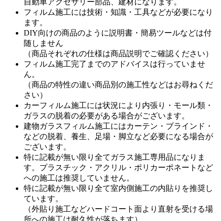
自動車アクセサリー部品、建材になります。
フィルム施工には技術・知識・工具などが必要になり
ます。
DIY向けの商品のように説明書・簡易ツールなどは付
随しません
（商品それぞれの仕様は商品説明でご確認ください）
フィルム施工完了までのアドバイスは行っていませ
ん。
（商品の特性の違い商品別の施工性などはお尋ねくだ
さい）
カーフィルム施工には状況により内張り・モール類・
ガラスの脱着の必要がある場合がございます。
建物ガラスフィルム施工にはカーテン・ブラインド・
などの脱着、養生、足場・脚立など必要になる場合が
ございます。
特に記載が無い限り全てガラス施工専用品になりま
す。プラスチック・アクリル・ポリカーポネートなど
への施工は推奨していません。
特に記載が無い限り全て室内側施工の内貼りを推奨し
ています。
（外貼り施工などハードコート面より直射を受ける場
所への施工は耐久性が落ちます）