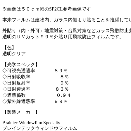
※画像は５０ｃｍ幅のSF2CL参考画像です
本来フィルムは建物内、ガラス内側より貼ることを推奨して
外貼り（内・外可）地震対策・台風対策などガラス飛散防止
透明のＵＶカット９９％外貼り用飛散防止フィルムです。
【色】
透明クリア
【光学スペック】
◇可視光透過率 ８９％
◇日射吸収率 ８％
◇日射反射率 ９％
◇日射透過率 ８３％
◇遮蔽係数 ０.９４
◇紫外線遮蔽率 ９９％
【製造メーカー】
Braintec Windowfilm Specialty
ブレインテックウィンドウフィルム