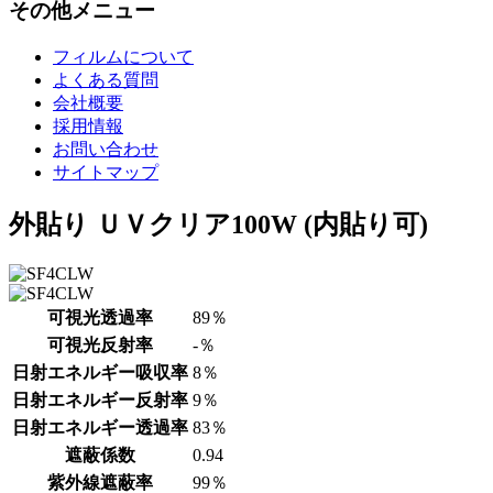
その他メニュー
フィルムについて
よくある質問
会社概要
採用情報
お問い合わせ
サイトマップ
外貼り ＵＶクリア100W (内貼り可)
可視光透過率
89％
可視光反射率
-％
日射エネルギー吸収率
8％
日射エネルギー反射率
9％
日射エネルギー透過率
83％
遮蔽係数
0.94
紫外線遮蔽率
99％