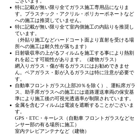
ございます。
特に記載が無い限り全てガラス施工専用品になりま
す。プラスチック・アクリル・ポリカーポネートなど
への施工は推奨していません。
特に記載が無い限り全て室内側施工の内貼りを推奨し
ています。
（外貼り施工などハードコート面より直射を受ける場
所への施工は耐久性が落ちます）
日射吸収率の上がるフィルムを施工する事により熱割
れを起こす可能性があります。（建物ガラス）
網入りガラス・傷が有るガラスにはお勧めできませ
ん。ペアガラス・影が入るガラスは特に注意が必要で
す。
自動車フロントガラス(上部20％を除く）、運転席ガラ
ス、助手席ガラスへの施工には道路運送車両の保安基
準により施工後の可視光透過率が制限されています。
金属を含むフィルムは電波を遮断することがございま
す。
GPS・ETC・キーレス（自動車 フロントガラスなどセ
ンサー部の有る場所に施工）
室内テレビアンテナなど（建物）