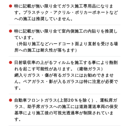
特に記載が無い限り全てガラス施工専用品になりま
す。プラスチック・アクリル・ポリカーポネートなど
への施工は推奨していません。
特に記載が無い限り全て室内側施工の内貼りを推奨し
ています。
（外貼り施工などハードコート面より直射を受ける場
所への施工は耐久性が落ちます）
日射吸収率の上がるフィルムを施工する事により熱割
れを起こす可能性があります。（建物ガラス）
網入りガラス・傷が有るガラスにはお勧めできませ
ん。ペアガラス・影が入るガラスは特に注意が必要で
す。
自動車フロントガラス(上部20％を除く）、運転席ガ
ラス、助手席ガラスへの施工には道路運送車両の保安
基準により施工後の可視光透過率が制限されていま
す。